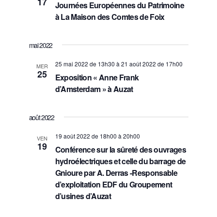
n
17
u
Journées Européennes du Patrimoine
t
a
à La Maison des Comtes de Foix
e
e
.
v
s
mai 2022
i
É
25 mai 2022 de 13h30
à
21 août 2022 de 17h00
MER
v
25
g
Exposition « Anne Frank
d’Amsterdam » à Auzat
è
a
n
t
août 2022
e
i
19 août 2022 de 18h00
à
20h00
VEN
m
19
Conférence sur la sûreté des ouvrages
o
e
hydroélectriques et celle du barrage de
n
Gnioure par A. Derras -Responsable
n
d’exploitation EDF du Groupement
d
t
d’usines d’Auzat
e