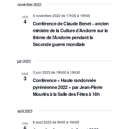
novembre 2022
v
4 novembre 2022 de 17h30
à
19h00
VEN
u
4
Conférence de Claude Benet – ancien
ministre de la Culture d’Andorre sur le
e
thème de l’Andorre pendant la
s
Seconde guerre mondiale
É
juin 2023
v
3 juin 2023 de 18h00
à
19h30
SAM
è
3
Conférence « Haute randonnée
pyrénéenne 2022 » par Jean-Pierre
n
Mouriès à la Salle des Fêtes à 18h
e
m
août 2023
e
6 août 2023 de 9h00
à
16h00
DIM
6