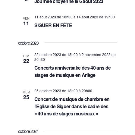
Journée citoyenne le 6 aout 2023
n
t
11 août 2023 de 18h30
à
14 août 2023 de 19h30
VEN
11
SIGUER EN FÊTE
s
octobre 2023
22 octobre 2023 de 18h00
à
2 novembre 2023 de
DIM
20h30
22
Concerts anniversaire des 40 ans de
stages de musique en Ariège
25 octobre 2023 de 18h00
à
20h00
MER
25
Concert de musique de chambre en
l’Eglise de Siguer dans le cadre des
« 40 ans de stages musicaux »
octobre 2024