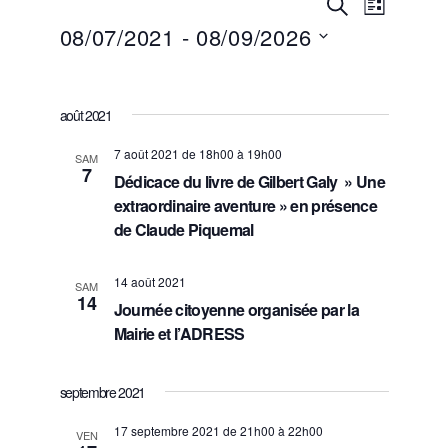
R
N
R
L
e
08/07/2021
 - 
08/09/2026
i
a
e
c
s
S
h
v
t
c
e
é
e
r
i
l
août 2021
h
c
e
g
h
7 août 2021 de 18h00
à
19h00
c
SAM
e
e
7
a
Dédicace du livre de Gilbert Galy » Une
t
r
extraordinaire aventure » en présence
i
t
de Claude Piquemal
o
c
i
n
n
h
o
14 août 2021
SAM
14
e
Journée citoyenne organisée par la
n
e
z
Mairie et l’ADRESS
d
u
e
n
e
septembre 2021
e
t
v
d
17 septembre 2021 de 21h00
à
22h00
VEN
a