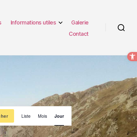
s
Informations utiles
Galerie
Contact
Recherche
O
N
cher
Liste
Mois
Jour
a